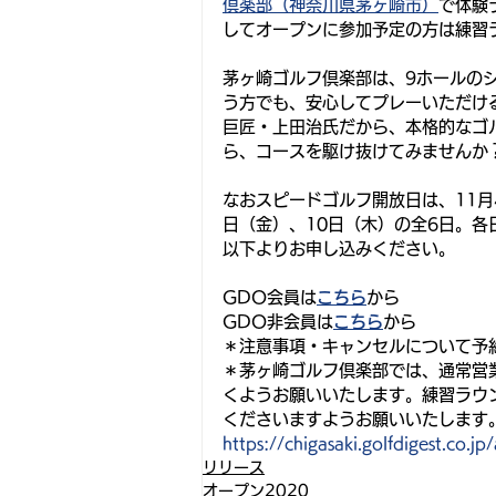
倶楽部（神奈川県茅ヶ崎市）
で体験
してオープンに参加予定の方は練習
茅ヶ崎ゴルフ倶楽部は、9ホールの
う方でも、安心してプレーいただけ
巨匠・上田治氏だから、本格的なゴ
ら、コースを駆け抜けてみませんか
なおスピードゴルフ開放日は、11月
日（金）、10日（木）の全6日。
以下よりお申し込みください。
GDO会員は
こちら
から
GDO非会員は
こちら
から
＊注意事項・キャンセルについて予
＊茅ヶ崎ゴルフ倶楽部では、通常営
くようお願いいたします。練習ラウ
くださいますようお願いいたします
https://chigasaki.golfdigest.co.jp
リリース
オープン2020