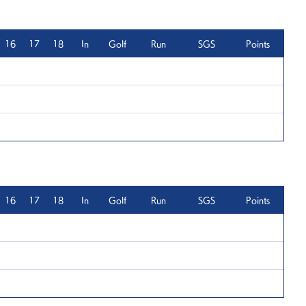
16
17
18
In
Golf
Run
SGS
Points
16
17
18
In
Golf
Run
SGS
Points