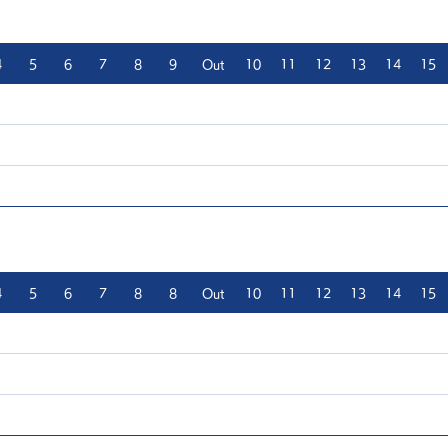
4
5
6
7
8
9
Out
10
11
12
13
14
15
4
5
6
7
8
8
Out
10
11
12
13
14
15