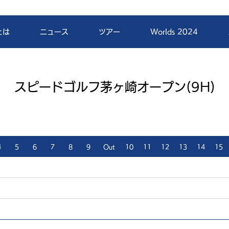
とは
ニュース
ツアー
Worlds 2024
スピードゴルフ茅ヶ崎オープン(9H)
4
5
6
7
8
9
Out
10
11
12
13
14
15