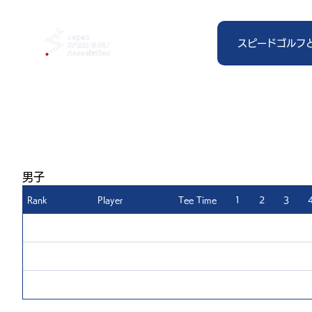
スピードゴルフ
男子
Rank
Player
Tee Time
1
2
3