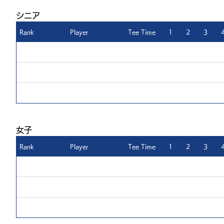
​シニア
Rank
Player
Tee Time
1
2
3
​女子
Rank
Player
Tee Time
1
2
3