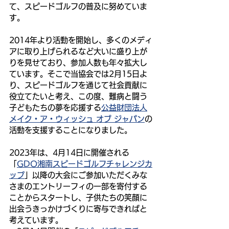
て、スピードゴルフの普及に努めていま
す。
2014年より活動を開始し、多くのメディ
アに取り上げられるなど大いに盛り上が
りを見せており、参加人数も年々拡大し
ています。そこで当協会では2月15日よ
り、スピードゴルフを通じて社会貢献に
役立てたいと考え、この度、難病と闘う
子どもたちの夢を応援する
公益財団法人
メイク・ア・ウィッシュ オブ ジャパン
の
活動を支援することになりました。
2023年は、4月14日に開催される
「
GDO湘南スピードゴルフチャレンジカ
ップ
」以降の大会にご参加いただくみな
さまのエントリーフィの一部を寄付する
ことからスタートし、子供たちの笑顔に
出会うきっかけづくりに寄与できればと
考えています。