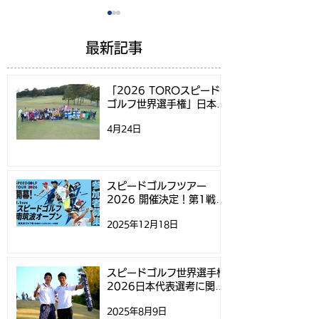
最新記事
「2026 TOROスピード
ゴルフ世界選手権」日本代
表選考方法決定のお知らせ
4月24日
スピードゴルフツアー
スピードゴルフ
2026 開催決定！第1戦
権2026日本代
「スピードゴルフ南筑波
するお知らせ
スピードゴルフツアー
2026 開催決定！第1戦
オープン」参加募集開始
「スピードゴルフ南筑波オ
2025年12月18日
ープン」参加募集開始のお
のお知らせ
知らせ
スピードゴルフ世界選手権
2026日本代表選考に関す
るお知らせ
2025年8月9日